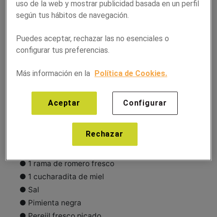
uso de la web y mostrar publicidad basada en un perfil
según tus hábitos de navegación.
Ingredientes:
Puedes aceptar, rechazar las no esenciales o
● 8 costillas de cerdo
configurar tus preferencias.
● 200 g de castañas peladas
● 200 ml de vermut rojo
Más información en la
Política de Cookies.
● 200 ml de caldo
● 1 cebolla
Aceptar
Configurar
● 2 dientes de ajo
● 2 cucharadas de mantequilla
Rechazar
● 2 cucharadas de aceite de oliva virgen extra
● 1 cucharada de harina
● 1 rama de romero fresco
● 1 cucharadita de miel
● Sal
● Pimienta negra
● Perejil fresco picado