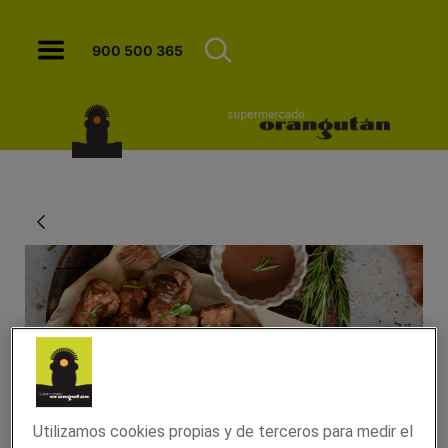
Costillas con castañas - Orangutan
900 500 365
Costillas con castañas
Utilizamos cookies propias y de terceros para medir el
11/octubre/2024