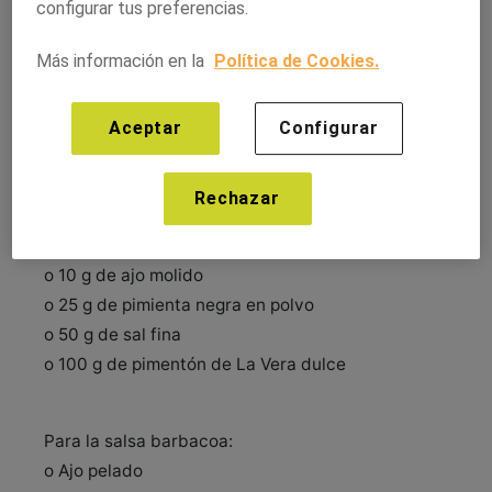
configurar tus preferencias.
21/abril/2024
Más información en la
Política de Cookies.
Ingredientes:
Aceptar
Configurar
• 1 pieza de chuleta de cerdo
• 100 ml de aceite oliva virgen
Rechazar
• Agua mineral
Para el marinado:
o 10 g de ajo molido
o 25 g de pimienta negra en polvo
o 50 g de sal fina
o 100 g de pimentón de La Vera dulce
Para la salsa barbacoa:
o Ajo pelado