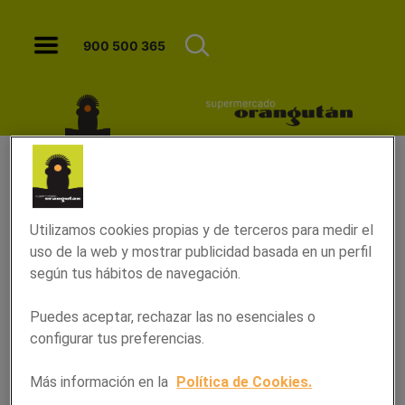
Entrecot de ternera con salsa de pim
900 500 365
Utilizamos cookies propias y de terceros para medir el
uso de la web y mostrar publicidad basada en un perfil
según tus hábitos de navegación.
Puedes aceptar, rechazar las no esenciales o
configurar tus preferencias.
Entrecot de ternera con salsa
Más información en la
Política de Cookies.
de pimienta