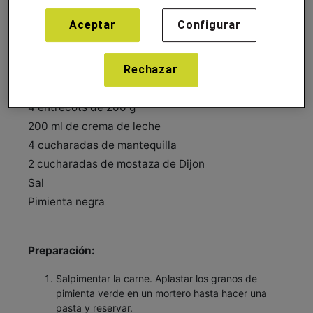
19/abril/2024
Aceptar
Configurar
Rechazar
Ingredientes para 4 personas:
1 bote de pimienta verde en grano
4 entrecots de 200 g
200 ml de crema de leche
4 cucharadas de mantequilla
2 cucharadas de mostaza de Dijon
Sal
Pimienta negra
Preparación:
Salpimentar la carne. Aplastar los granos de
pimienta verde en un mortero hasta hacer una
pasta y reservar.