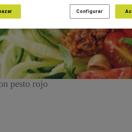
hazar
Configurar
Ac
on pesto rojo