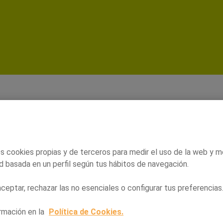
jo - Orangutan
 promociones
Tarjeta Alegría
Nuestros establ
s cookies propias y de terceros para medir el uso de la web y m
d basada en un perfil según tus hábitos de navegación.
eptar, rechazar las no esenciales o configurar tus preferencias
rmación en la
Política de Cookies.