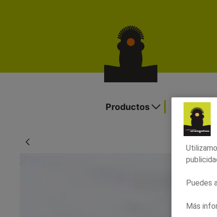
Espaguetis de calabacín con pesto ro
Productos
Ofertas y
Utilizamo
publicida
Puedes ac
Más info