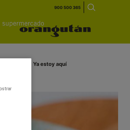
900 500 365
ecimientos
Ya estoy aquí
ostrar
.