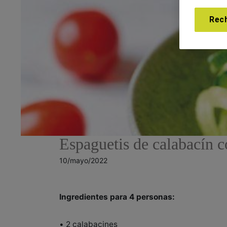
Rec
Espaguetis de calabacín c
10/mayo/2022
Ingredientes para 4 personas:
• 2 calabacines