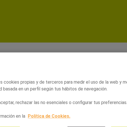
aína - Orangutan
 promociones
Tarjeta Alegría
Nuestros establ
s cookies propias y de terceros para medir el uso de la web y m
d basada en un perfil según tus hábitos de navegación.
eptar, rechazar las no esenciales o configurar tus preferencias
rmación en la
Política de Cookies.