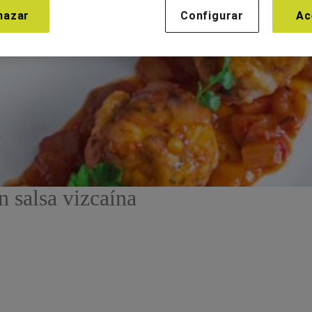
hazar
Configurar
Ac
 salsa vizcaína