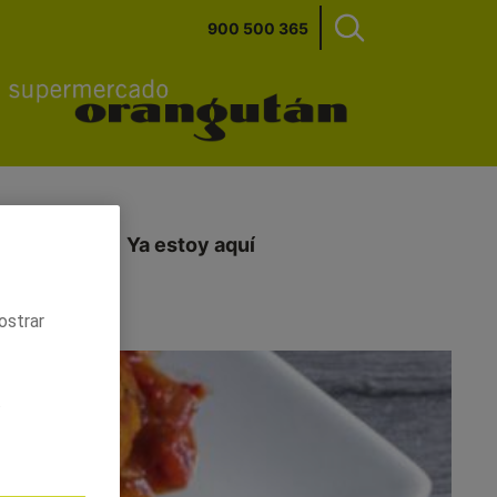
900 500 365
ecimientos
Ya estoy aquí
ostrar
.