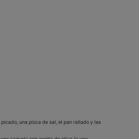
icado, una pizca de sal, el pan rallado y las
 una cazuela con aceite de oliva (o una