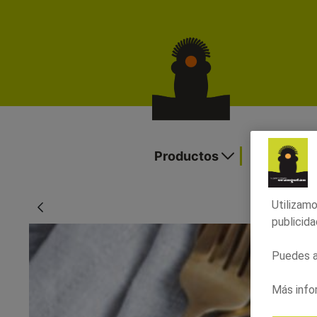
Albóndigas de bacalao con salsa vizc
Productos
Ofertas y
Utilizamo
publicida
Puedes ac
Más info