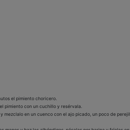
utos el pimiento choricero.
el pimiento con un cuchillo y resérvala.
 mezclalo en un cuenco con el ajo picado, un poco de perejil p
s manos y haz las albóndigas, pásalas por harina y fríelas en