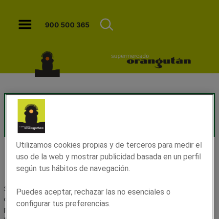
Origen Aragón - Orangutan
900 500 365
Utilizamos cookies propias y de terceros para medir el
uso de la web y mostrar publicidad basada en un perfil
Productos Origen Aragón
según tus hábitos de navegación.
Somos unos supermercados comprometidos con el territorio y
Puedes aceptar, rechazar las no esenciales o
con los productores, agricultores y ganaderos locales que ponen
configurar tus preferencias.
pasión en su oficio para ofrecerte la mejor calidad. Por esto, en