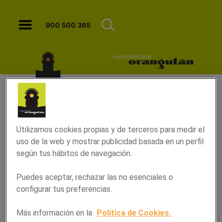
Bacalao con habas y setas - Orangut
900 500 365
Utilizamos cookies propias y de terceros para medir el
uso de la web y mostrar publicidad basada en un perfil
según tus hábitos de navegación.
Puedes aceptar, rechazar las no esenciales o
configurar tus preferencias.
Bacalao con habas y setas
Más información en la
Política de Cookies.
25/febrero/2025