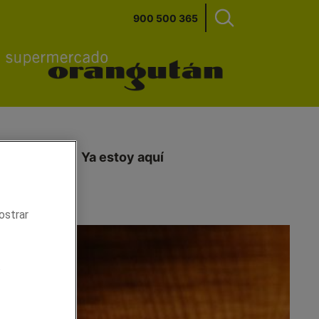
900 500 365
ecimientos
Ya estoy aquí
ostrar
.