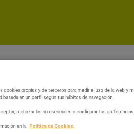
gutan
 promociones
Tarjeta Alegría
Nuestros establ
s cookies propias y de terceros para medir el uso de la web y m
d basada en un perfil según tus hábitos de navegación.
eptar, rechazar las no esenciales o configurar tus preferencias
rmación en la
Política de Cookies.