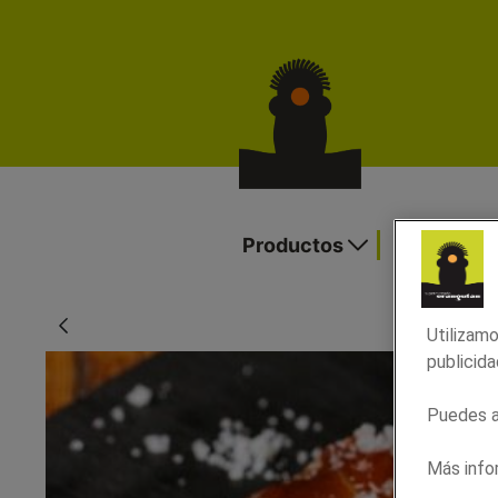
Costillas de cerdo a la parrilla - Oran
Productos
Ofertas y
Utilizamo
publicida
Puedes ac
Más info