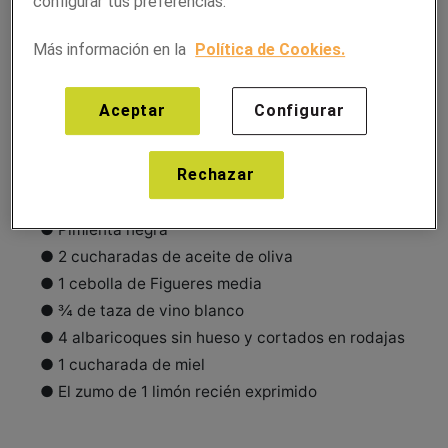
configurar tus preferencias.
Más información en la
Política de Cookies.
Ingredientes para 4 personas:
Aceptar
Configurar
● 4 muslos de pollo deshuesados y con piel
● ½ cucharadita de pimentón dulce
Rechazar
● 1 cucharada de hierbas provenzales
● Sal
● Pimienta negra
● 2 cucharadas de aceite de oliva
● 1 cebolla de Figueres media
● ¾ de taza de vino blanco
● 4 albaricoques sin hueso y cortados en rodajas
● 1 cucharada de miel
● El zumo de 1 limón recién exprimido