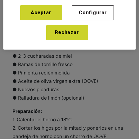
30/agosto/2025
Aceptar
Configurar
Ingredientes:
Rechazar
● 12 higos maduros
● 100-150 g de ricotta fresca
● 2-3 cucharadas de miel
● Ramas de tomillo fresco
● Pimienta recién molida
● Aceite de oliva virgen extra (OOVE)
● Nuevos picaduras
● Ralladura de limón (opcional)
Preparación:
1. Calentar el horno a 18°C.
2. Cortar los higos por la mitad y ponerlos en una
bandeja de horno con un chorro de OOVE.