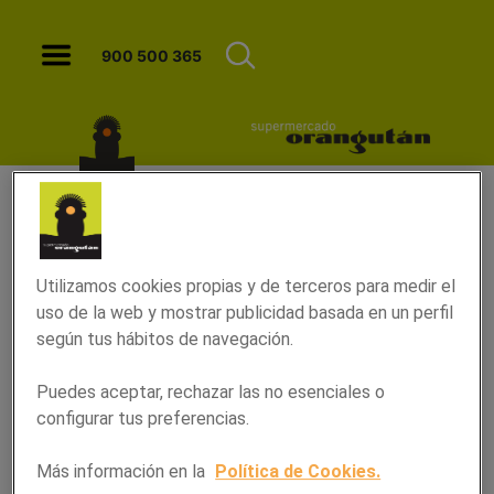
Higos asados con ricotta y miel - Or
900 500 365
Utilizamos cookies propias y de terceros para medir el
uso de la web y mostrar publicidad basada en un perfil
según tus hábitos de navegación.
Puedes aceptar, rechazar las no esenciales o
configurar tus preferencias.
Higos asados con ricotta y
Más información en la
Política de Cookies.
miel